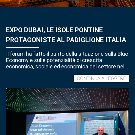
EXPO DUBAI, LE ISOLE PONTINE
PROTAGONISTE AL PADIGLIONE ITALIA
Il forum ha fatto il punto della situazione sulla Blue
Economy e sulle potenzialità di crescita
economica, sociale ed economica del settore nel
Lazio. Leodori: “la Regione punta sul Mare come
EXP
CONTINUA A LEGGERE
grande vettore di innovazione e di sviluppo
economico-territoriale”
DUB
LE
ISO
PON
PRO
AL
PAD