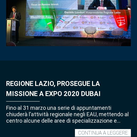
ITAL
REGIONE LAZIO, PROSEGUE LA
MISSIONE A EXPO 2020 DUBAI
Fino al 31 marzo una serie di appuntamenti
chiuderà l’attività regionale negli EAU, mettendo al
centro alcune delle aree di specializzazione e
dell’innovazione del Lazio: sistema delle università
REG
CONTINUA A LEGGERE
e distretto culturale, sanità smart e