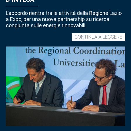
L’accordo rientra tra le attività della Regione Lazio
a Expo, per una nuova partnership su ricerca
congiunta sulle energie rinnovabili
CRU
CONTINUA A LEGGERE
E
IRE
FIR
ME
D’I