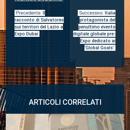
Precedente:
Il
Successivo:
Italia
Navigazione
racconto di Salvatores
protagonista del
articoli
sui territori del Lazio a
penultimo evento
Expo Dubai
digitale globale pre-
Expo dedicato ai
‘Global Goals’
ARTICOLI CORRELATI