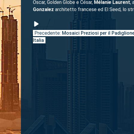
Oscar, Golden Globe e César,
Mélanie Laurent
,
Gonzalez
architetto francese ed El Seed, lo stree
Precedente:
Mosaici Preziosi per il Padiglion
Navigazione
Italia
articoli