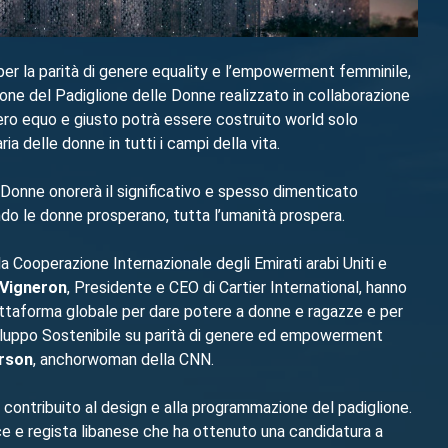
er la parità di genere equality e l’empowerment femminile,
one del Padiglione delle Donne realizzato in collaborazione
ro equo e giusto potrà essere costruito world solo
a delle donne in tutti i campi della vita.
Donne onorerà il significativo e spesso dimenticato
o le donne prosperano, tutta l’umanità prospera.
 la Cooperazione Internazionale degli Emirati arabi Uniti e
e Vigneron
, Presidente e CEO di Cartier International, hanno
 piattaforma globale per dare potere a donne e ragazze e per
viluppo Sostenibile su parità di genere ed empowerment
rson
, anchorwoman della CNN.
a contribuito al design e alla programmazione del padiglione.
ice e regista libanese che ha ottenuto una candidatura a