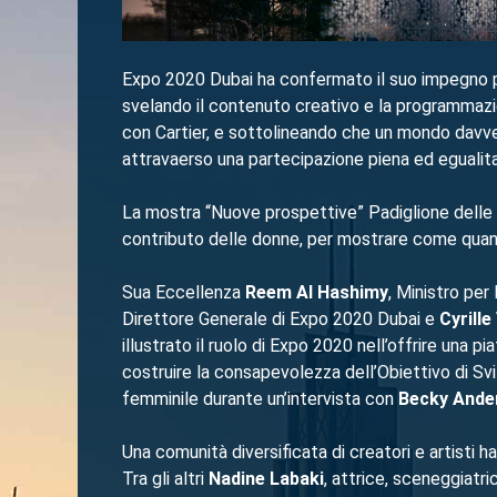
Expo 2020 Dubai ha confermato il suo impegno p
svelando il contenuto creativo e la programmazi
con Cartier, e sottolineando che un mondo davve
attravaerso una partecipazione piena ed egualitari
La mostra “Nuove prospettive” Padiglione delle 
contributo delle donne, per mostrare come quand
Sua Eccellenza
Reem Al Hashimy
, Ministro per
Direttore Generale di Expo 2020 Dubai e
Cyrill
illustrato il ruolo di Expo 2020 nell’offrire una
costruire la consapevolezza dell’Obiettivo di S
femminile durante un’intervista con
Becky Ande
Una comunità diversificata di creatori e artisti h
Tra gli altri
Nadine Labaki
, attrice, sceneggiatr