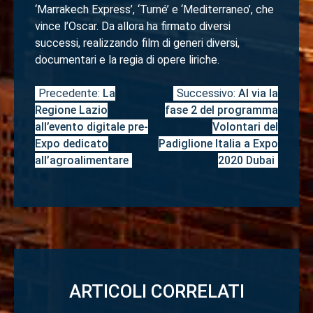
‘Marrakech Express’, ‘Turné’ e ‘Mediterraneo’, che
vince l’Oscar. Da allora ha firmato diversi
successi, realizzando film di generi diversi,
documentari e la regia di opere liriche.
Precedente:
La
Successivo:
Al via la
Navigazione
Regione Lazio
fase 2 del programma
articoli
all’evento digitale pre-
Volontari del
Expo dedicato
Padiglione Italia a Expo
all’agroalimentare
2020 Dubai
ARTICOLI CORRELATI