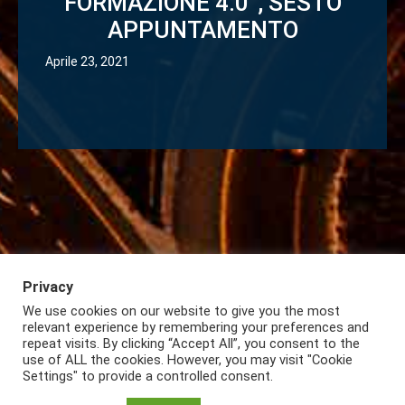
FORMAZIONE 4.0”, SESTO
APPUNTAMENTO
Aprile 23, 2021
Privacy
We use cookies on our website to give you the most
Iscriviti alla Newsletter
Privacy
Lazio International
relevant experience by remembering your preferences and
repeat visits. By clicking “Accept All”, you consent to the
use of ALL the cookies. However, you may visit "Cookie
Settings" to provide a controlled consent.