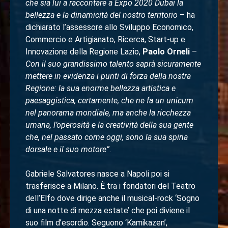
che sia lui a raccontare a Expo 2020 Dubai la
bellezza e la dinamicità del nostro territorio
– ha
dichiarato l’assessore allo Sviluppo Economico,
Commercio e Artigianato, Ricerca, Start-up e
Innovazione della Regione Lazio,
Paolo Orneli
–
Con il suo grandissimo talento saprà sicuramente
mettere in evidenza i punti di forza della nostra
Regione: la sua enorme bellezza artistica e
paesaggistica, certamente, che ne fa un unicum
nel panorama mondiale, ma anche la ricchezza
umana, l’operosità e la creatività della sua gente
che, nel passato come oggi, sono la sua spina
dorsale e il suo motore”
.
Gabriele Salvatores nasce a Napoli poi si
trasferisce a Milano. È tra i fondatori del Teatro
dell’Elfo dove dirige anche il musical-rock ‘Sogno
di una notte di mezza estate’ che poi diviene il
suo film d’esordio. Seguono ‘Kamikazen’,