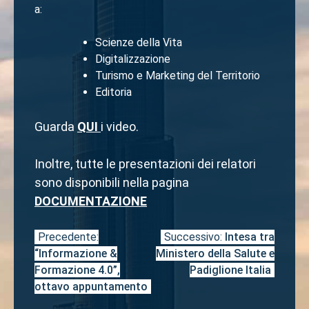
a:
Scienze della Vita
Digitalizzazione
Turismo e Marketing del Territorio
Editoria
Guarda
QUI
i video.
Inoltre, tutte le presentazioni dei relatori
sono disponibili nella pagina
DOCUMENTAZIONE
Precedente:
Successivo:
Intesa tra
Navigazione
“Informazione &
Ministero della Salute e
articoli
Formazione 4.0”,
Padiglione Italia
ottavo appuntamento