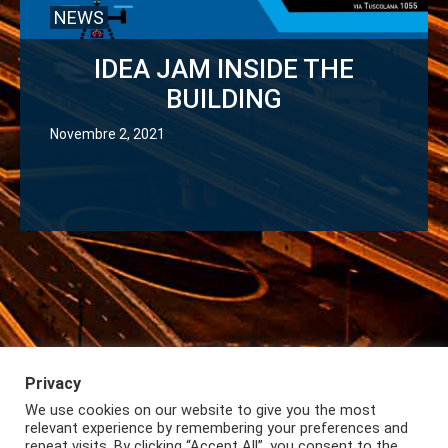
NEWS
IDEA JAM INSIDE THE
BUILDING
Novembre 2, 2021
Privacy
We use cookies on our website to give you the most
Iscriviti alla Newsletter
Privacy
Lazio International
relevant experience by remembering your preferences and
repeat visits. By clicking “Accept All”, you consent to the