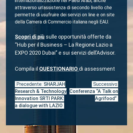
internazionalizzazione nei Paesi Arabi, anche
attraverso un’assistenza di secondo livello che
permette di usufruire dei servizi on line e on site
della Camera di Commercio italiana negli EAU.
Scopri di più
sulle opportunità offerte da
“Hub per il Business – La Regione Lazio a
EXPO 2020 Dubai” e sui servizi dell’Advisor.
Compila il
QUESTIONARIO
di assessment
Precedente:
SHARJAH
Successivo:
Navigazione
Research & Technology
Conferenza “A Talk on
articoli
Innovation SRTI PARK:
Agrifood”
a dialogue with LAZIO