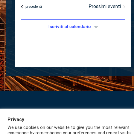
DATA.
Oggi
Prossimi eventi
Eventi
precedenti
Iscriviti al calendario
Iscriviti alla Newsletter
Privacy
Lazio International
Privacy
We use cookies on our website to give you the most relevant
experience by remembering your preferences and repeat visits.