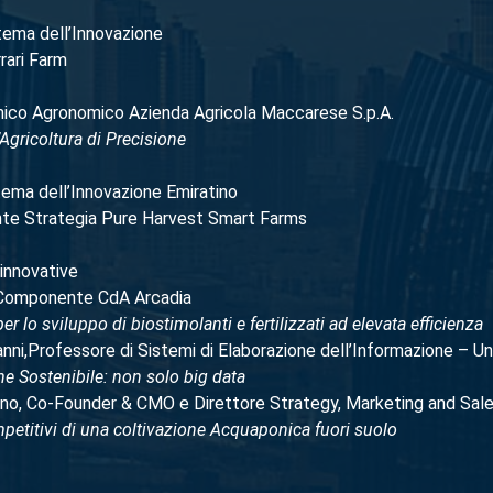
tema dell’Innovazione
rari Farm
nico Agronomico Azienda Agricola Maccarese S.p.A.
’Agricoltura di Precisione
tema dell’Innovazione Emiratino
nte Strategia Pure Harvest Smart Farms
innovative
 Componente CdA Arcadia
r lo sviluppo di biostimolanti e fertilizzati ad elevata efficienza
ni,Professore di Sistemi di Elaborazione dell’Informazione – Un
one Sostenibile: non solo big data
no, Co-Founder & CMO e Direttore Strategy, Marketing and Sal
ompetitivi di una coltivazione Acquaponica fuori suolo