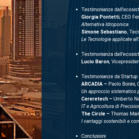
Testimonianze dall’ecosis
Giorgia Pontetti
, CEO Fer
Alternativa Idroponica
Simone Sebastiano
, Tec
Le Tecnologie applicate all
Testimonianza dall’ecosis
Lucio Baron
, Vicepreside
Testimonianze da Startup 
ARCADIA –
Paolo Bonini,
Un approccio sistematico pe
Cereretech –
Umberto Nan
IT e Agricoltura di Precisi
The Circle –
Thomas Mari
I vantaggi sostenibili e c
Conclusioni