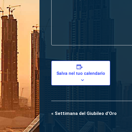
Salva nel tuo calendario
«
Settimana del Giubileo d’Oro
Evento
Navigazione