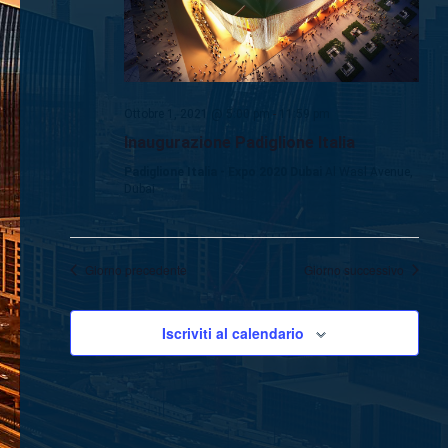
Ottobre 1, 2021 @ 5:00 pm
-
11:59 pm
Inaugurazione Padiglione Italia
Padiglione Italia - Expo 2020 Dubai
Al Wasl Avenue,
Dubai
Giorno precedente
Giorno successivo
Iscriviti al calendario