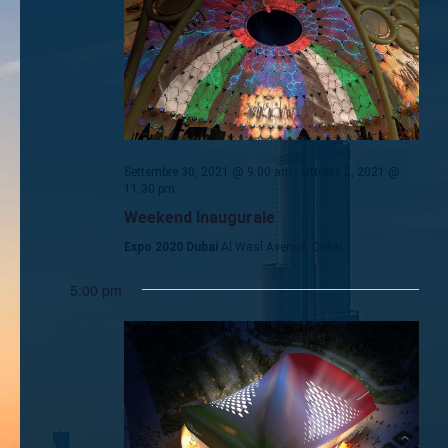
Navigaz
Settembre 30, 2021 @ 9:00 am
-
Ottobre 2, 2021 @
11:30 pm
Weekend Inaugurale
Expo 2020 Dubai
Al Wasl Avenue, Dubai
5:00 pm