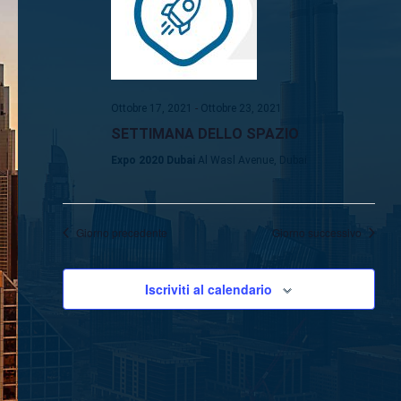
Navigaz
Ottobre 17, 2021
-
Ottobre 23, 2021
SETTIMANA DELLO SPAZIO
Expo 2020 Dubai
Al Wasl Avenue, Dubai
Giorno precedente
Giorno successivo
Iscriviti al calendario