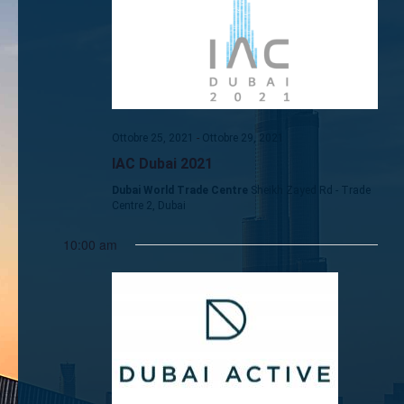
Navigaz
Ottobre 25, 2021
-
Ottobre 29, 2021
IAC Dubai 2021
Dubai World Trade Centre
Sheikh Zayed Rd - Trade
Centre 2, Dubai
10:00 am