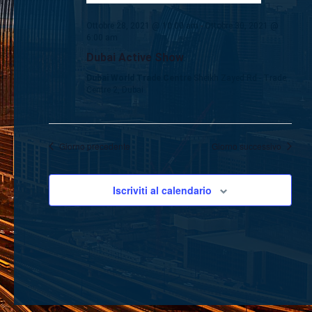
Ottobre 28, 2021 @ 10:00 am
-
Ottobre 30, 2021 @
6:00 am
Dubai Active Show
Dubai World Trade Centre
Sheikh Zayed Rd - Trade
Centre 2, Dubai
Giorno precedente
Giorno successivo
Iscriviti al calendario