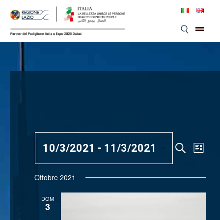
Skip
to
content
10/3/2021
 - 
11/3/2021
Even
Eventi
Cerca
Lista
Viste
SELEZIONA
Ricerca
LA
Navi
Ottobre 2021
e
DATA.
DOM
viste
3