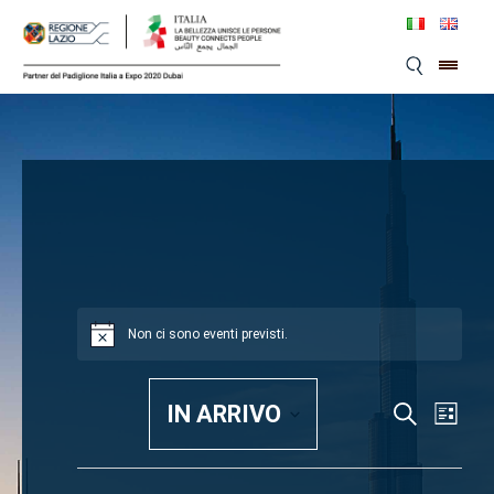
Skip
to
content
Non ci sono eventi previsti.
IN ARRIVO
Even
Eventi
Cerca
Lista
Viste
SELEZIONA
Ricerca
LA
Navi