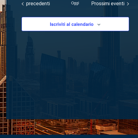
e
DATA.
Oggi
Eventi
precedenti
Prossimi eventi
viste
Navigaz
Iscriviti al calendario