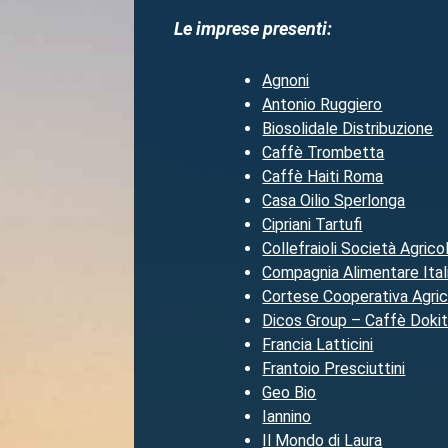
Le imprese presenti:
Agnoni
Antonio Ruggiero
Biosolidale Distribuzione
Caffè Trombetta
Caffè Haiti Roma
Casa Oilio Sperlonga
Cipriani Tartufi
Collefraioli Società Agrico
Compagnia Alimentare Ital
Cortese Cooperativa Agric
Dicos Group – Caffè Doki
Francia Latticini
Frantoio Presciuttini
Geo Bio
Iannino
Il Mondo di Laura