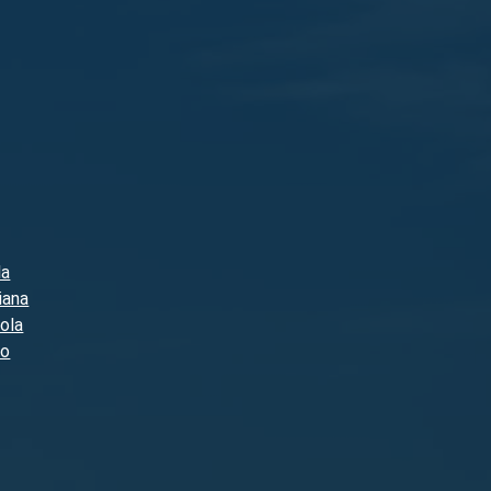
la
iana
ola
to