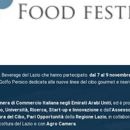
 Beverage del Lazio che hanno partecipato.
dal 7 al 9 novembr
el Golfo Persico dedicata alle nuove linee del cibo gourmet e riserv
era di Commercio Italiana negli Emirati Arabi Uniti
, ed è pr
, Università, Ricerca, Start-up e Innovazione
e dall’
Assess
tura del Cibo, Pari Opportunità
della
Regione Lazio
, in collab
icoltura del Lazio e con
Agro Camera
.