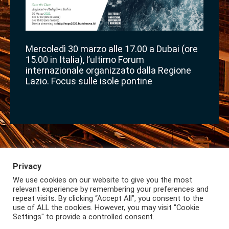
Mercoledì 30 marzo alle 17.00 a Dubai (ore
15.00 in Italia), l’ultimo Forum
internazionale organizzato dalla Regione
Lazio. Focus sulle isole pontine
Privacy
We use cookies on our website to give you the most
Iscriviti alla Newsletter
Privacy
Lazio International
relevant experience by remembering your preferences and
repeat visits. By clicking “Accept All”, you consent to the
use of ALL the cookies. However, you may visit "Cookie
Settings" to provide a controlled consent.