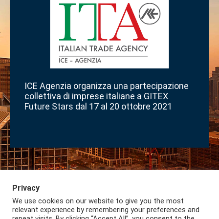
ICE Agenzia organizza una partecipazione
collettiva di imprese italiane a GITEX
Future Stars dal 17 al 20 ottobre 2021
Privacy
We use cookies on our website to give you the most
Iscriviti alla Newsletter
Privacy
Lazio International
relevant experience by remembering your preferences and
repeat visits. By clicking “Accept All”, you consent to the