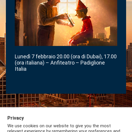
Lunedì 7 febbraio 20.00 (ora di Dubai), 17.00
(ora italiana) – Anfiteatro – Padiglione
Italia
Privacy
We use cookies on our website to give you the most
Iscriviti alla Newsletter
Privacy
Lazio International
relevant experience by remembering your preferences and