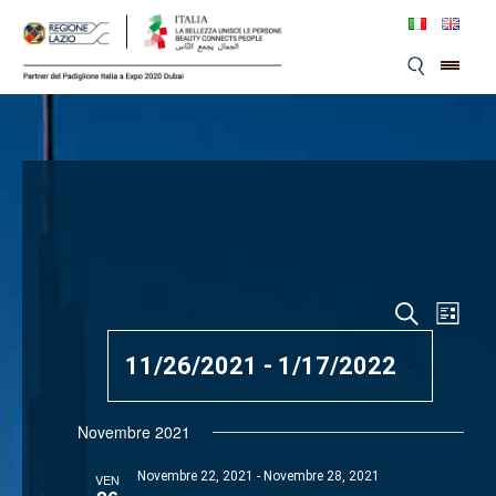
Skip
to
content
Even
Eventi
Cerca
Lista
Viste
Ricerca
11/26/2021
 - 
1/17/2022
Navi
e
SELEZIONA
LA
Novembre 2021
viste
DATA.
Navigaz
Novembre 22, 2021
-
Novembre 28, 2021
VEN