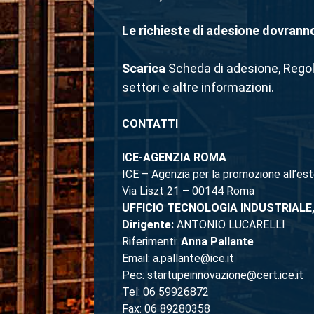
Le richieste di adesione dovranno
Scarica
Scheda di adesione, Regolam
settori e altre informazioni.
CONTATTI
ICE-AGENZIA ROMA
ICE – Agenzia per la promozione all’est
Via Liszt 21 – 00144 Roma
UFFICIO TECNOLOGIA INDUSTRIALE
Dirigente:
ANTONIO LUCARELLI
Riferimenti:
Anna Pallante
Email: a.pallante@ice.it
Pec: startupeinnovazione@cert.ice.it
Tel: 06 59926872
Fax: 06 89280358