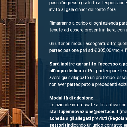
pass d’ingresso gratuito all’esposizion
invito al gala dinner dell’ente fiera.
Rimarranno a carico di ogni azienda part
tenute ad essere presenti in fiera, con 
Gli ulteriori moduli assegnati, oltre que
partecipazione pari ad € 305,00/mq + I
Sarà inoltre garantito l’accesso a po
all’uopo dedicato
. Per partecipare le 
avere già sviluppato un prototipo, esse
non aver partecipato a precedenti edizio
Modalità di adesione
Le aziende interessate all’iniziativa son
startupeinnovazione@cert.ice.it
(me
scheda
e gli
allegati
previsti
(Regolame
settori)
indicando un unico contatto email