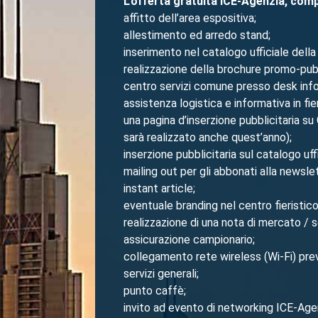
L’offerta gratuita ICE-Agenzia, com
affitto dell’area espositiva;
allestimento ed arredo stand;
inserimento nel catalogo ufficiale della 
realizzazione della brochure promo-pubbl
centro servizi comune presso desk inf
assistenza logistica e informativa in fi
una pagina d’inserzione pubblicitaria 
sarà realizzato anche quest’anno);
inserzione pubblicitaria sul catalogo uffi
mailing out per gli abbonati alla new
instant article;
eventuale branding nel centro fieristico
realizzazione di una nota di mercato / 
assicurazione campionario;
collegamento rete wireless (Wi-Fi) previa
servizi generali;
punto caffè;
invito ad evento di networking ICE-Agenz