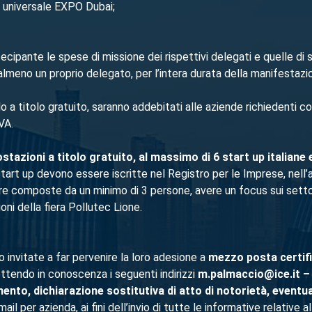
e universale EXPO Dubai;
ecipante le spese di missione dei rispettivi delegati e quelle di
almeno un proprio delegato, per l’intera durata della manifestazi
llo a titolo gratuito, saranno addebitati alle aziende richiedenti c
VA.
stazioni a titolo gratuito, al massimo di 6 start up italiane
start up devono essere iscritte nel Registro per le Imprese, nell’
re composte da un minimo di 3 persone, avere un focus sui settori
ni della fiera Pollutec Lione.
o invitate a far pervenire la loro adesione a
mezzo posta certif
ttendo in conoscenza i seguenti indirizzi
m.palmaccio@ice.it – 
nto, dichiarazione sostitutiva di atto di notorietà, eventua
 per azienda, ai fini dell’invio di tutte le informative relative all’