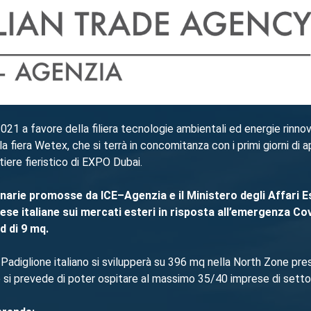
021 a favore della filiera tecnologie ambientali ed energie rinno
lla fiera Wetex, che si terrà in concomitanza con i primi giorni di 
rtiere fieristico di EXPO Dubai.
arie promosse da ICE–Agenzia e il Ministero degli Affari Es
se italiane sui mercati esteri in risposta
all’emergenza Covi
d di 9 mq.
 Padiglione italiano si svilupperà su 396 mq nella North Zone press
e si prevede di poter ospitare al massimo 35/40 imprese di setto