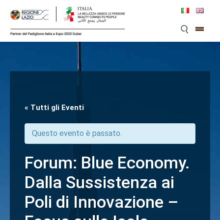
Skip
to
content
« Tutti gli Eventi
Questo evento è passato.
Forum: Blue Economy.
Dalla Sussistenza ai
Poli di Innovazione –