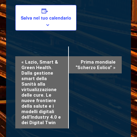
Salva nel tuo calendario
Evento
«
Lazio, Smart &
Prima mondiale
Green Health.
“Scherzo Eolico”
»
Navigazione
Dalla gestione
smart della
Sanità alla
virtualizzazione
delle cure. Le
nuove frontiere
della salute e i
modelli digitali
dell’Industry 4.0 e
dei Digital Twin